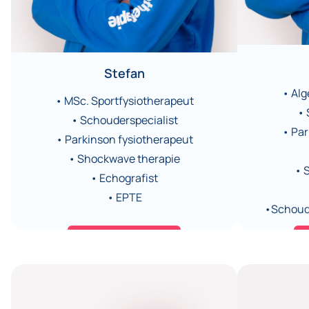
Stefan
• Al
• MSc. Sportfysiotherapeut
• 
• Schouderspecialist
• Par
• Parkinson fysiotherapeut
• Shockwave therapie
• 
• Echografist
• EPTE
•Schoud