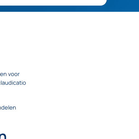
gen voor
laudicatio
ndelen
n