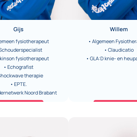
Gijs
Willem
gemeen fysiotherapeut
• Algemeen Fysiothe
Schouderspecialist
• Claudicatio
kinson fysiotherapeut
• GLA:D knie- en heup
• Echografist
Shockwave therapie
• EPTE.
ernetwerk Noord Brabant