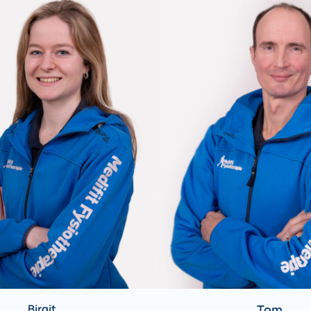
Birgit
Tom