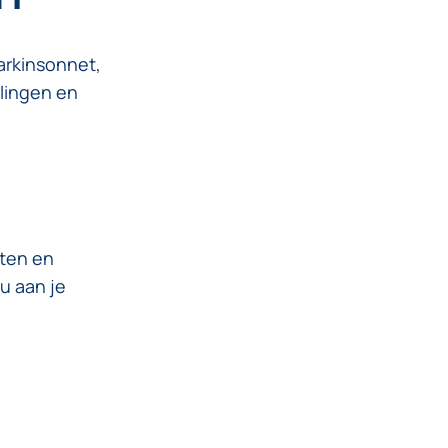
arkinsonnet,
lingen en
rten en
u aan je