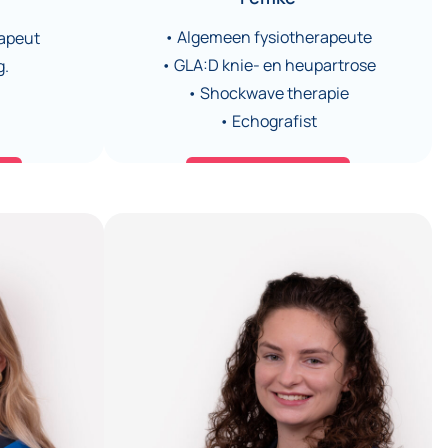
• Algemeen fysiotherapeute
apeut
• GLA:D knie- en heupartrose
g.
• Shockwave therapie
• Echografist