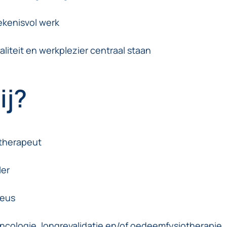
ekenisvol werk
aliteit en werkplezier centraal staan
ij?
otherapeut
ler
ieus
ncologie, longrevalidatie en/of oedeemfysiotherapie