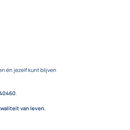
en én jezelf kunt blijven
040460
.
waliteit van leven.