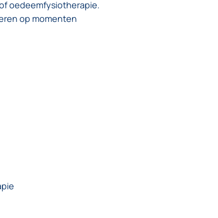
n/of oedeemfysiotherapie.
beteren op momenten
apie