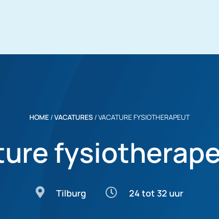
HOME
/
VACATURES
/
VACATURE FYSIOTHERAPEUT
ure fysiotherap
Tilburg
24 tot 32 uur