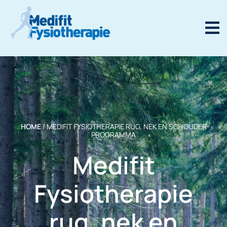
HOME
/
MEDIFIT FYSIOTHERAPIE RUG, NEK EN SCHOUDER
PROGRAMMA
Medifit
Fysiotherapie
rug, nek en