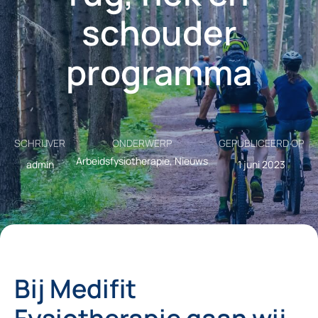
schouder
programma
SCHRIJVER
ONDERWERP
GEPUBLICEERD OP
Arbeidsfysiotherapie
Nieuws
admin
1 juni 2023
Bij Medifit