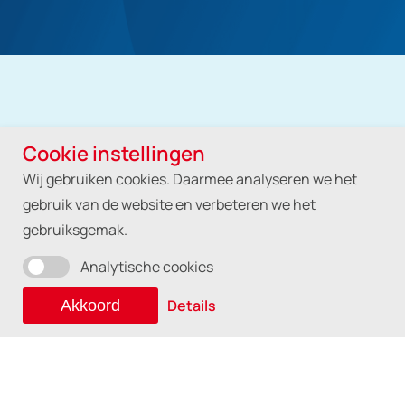
Cookie instellingen
Wij gebruiken cookies. Daarmee analyseren we het
gebruik van de website en verbeteren we het
gebruiksgemak.
Tarieven Medifit
Analytische cookies
Fysiotherapie
Details
Akkoord
Afspraak afzeggen
Klachtenregeling
Behandelingen
Privacyreglement